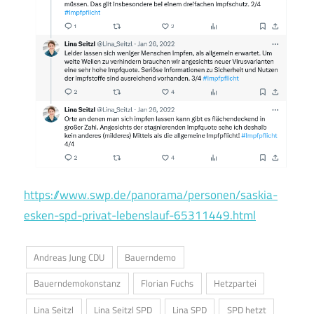
https://www.swp.de/panorama/personen/saskia-
esken-spd-privat-lebenslauf-65311449.html
Andreas Jung CDU
Bauerndemo
Bauerndemokonstanz
Florian Fuchs
Hetzpartei
Lina Seitzl
Lina Seitzl SPD
Lina SPD
SPD hetzt