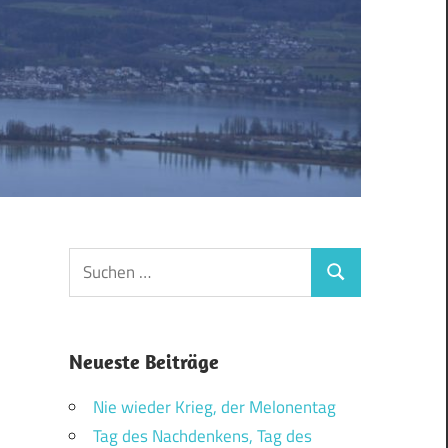
Suchen
Suchen
nach:
Neueste Beiträge
Nie wieder Krieg, der Melonentag
Tag des Nachdenkens, Tag des