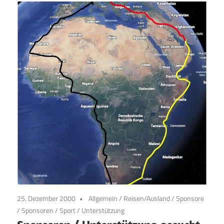
25. Dezember 2000
Allgemein
/
Reisen/Ausland
/
Sponsore
/
Sponsoren
/
Sport
/
Unterstützung