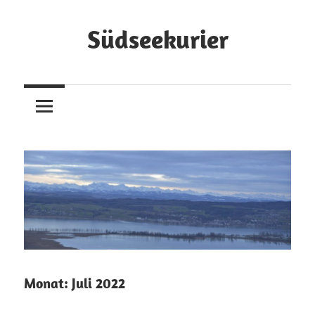
Zum
Inhalt
Südseekurier
springen
Online-
Zeitung
und
Blog
Monat:
Juli 2022