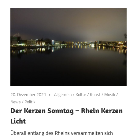
20. Dezember 2021
Allgemein
/
Kultur
/
Kunst
/
Musik
/
News
/
Politik
Der Kerzen Sonntag – Rhein Kerzen
Licht
Überall entlang des Rheins versammelten sich