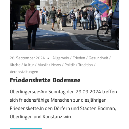
28. September 2024
Allgemein
/
Frieden
/
Gesundheit
/
Kirche
/
Kultur
/
Musik
/
News
/
Politik
/
Tradition
/
Veranstaltungen
Friedenskette Bodensee
Überlingersee:Am Sonntag den 29.09.2024 treffen
sich friedensfähige Menschen zur diesjährigen
Friedenskette.In den Dörfern und Städten Bodman,
Überlingen und Konstanz wird