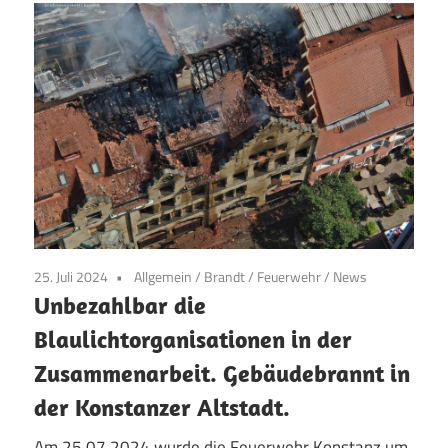
25. Juli 2024
Allgemein
/
Brandt
/
Feuerwehr
/
News
Unbezahlbar die
Blaulichtorganisationen in der
Zusammenarbeit. Gebäudebrannt in
der Konstanzer Altstadt.
Am 25.07.2024 wurde die Feuerwehr Konstanz um