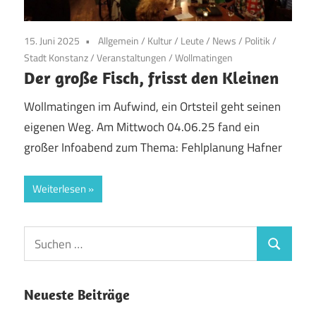
15. Juni 2025
Allgemein
/
Kultur
/
Leute
/
News
/
Politik
/
Stadt Konstanz
/
Veranstaltungen
/
Wollmatingen
Der große Fisch, frisst den Kleinen
Wollmatingen im Aufwind, ein Ortsteil geht seinen
eigenen Weg. Am Mittwoch 04.06.25 fand ein
großer Infoabend zum Thema: Fehlplanung Hafner
Weiterlesen
Suchen
Suchen
nach:
Neueste Beiträge