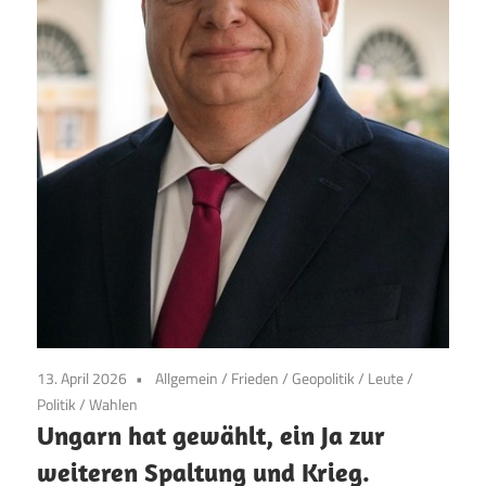
13. April 2026
Allgemein
/
Frieden
/
Geopolitik
/
Leute
/
Politik
/
Wahlen
Ungarn hat gewählt, ein Ja zur
weiteren Spaltung und Krieg.