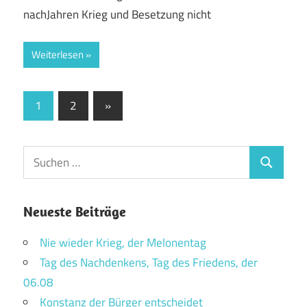
nachJahren Krieg und Besetzung nicht
Weiterlesen
Seitennummerierung
Nächste
1
2
»
Beiträge
der
Beiträge
Suchen
Suchen
nach:
Neueste Beiträge
Nie wieder Krieg, der Melonentag
Tag des Nachdenkens, Tag des Friedens, der
06.08
Konstanz der Bürger entscheidet