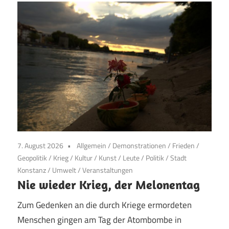
7. August 2026
Allgemein
/
Demonstrationen
/
Frieden
/
Geopolitik
/
Krieg
/
Kultur
/
Kunst
/
Leute
/
Politik
/
Stadt
Konstanz
/
Umwelt
/
Veranstaltungen
Nie wieder Krieg, der Melonentag
Zum Gedenken an die durch Kriege ermordeten
Menschen gingen am Tag der Atombombe in