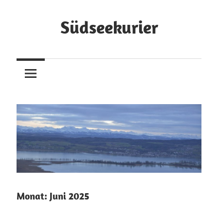
Zum
Inhalt
Südseekurier
springen
Online-
Zeitung
und
Blog
Monat:
Juni 2025