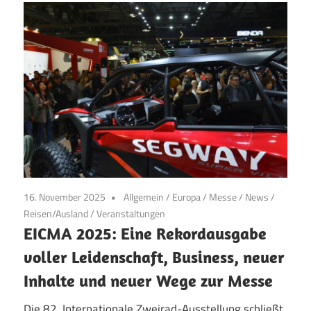
16. November 2025
Allgemein
/
Europa
/
Messe
/
News
/
Reisen/Ausland
/
Veranstaltungen
EICMA 2025: Eine Rekordausgabe
voller Leidenschaft, Business, neuer
Inhalte und neuer Wege zur Messe
Die 82. Internationale Zweirad-Ausstellung schließt