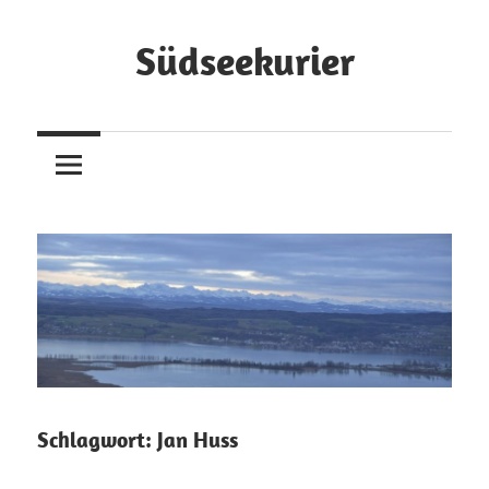
Zum
Inhalt
Südseekurier
springen
Online-
Zeitung
und
Blog
Schlagwort:
Jan Huss