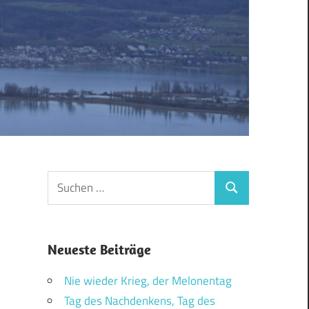
Suchen
Suchen
nach:
Neueste Beiträge
Nie wieder Krieg, der Melonentag
Tag des Nachdenkens, Tag des