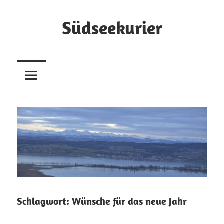
Zum
Inhalt
Südseekurier
springen
Online-
Zeitung
und
Blog
Schlagwort:
Wünsche für das neue Jahr