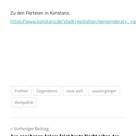
Zu den Parteien in Konstanz.
https://www.konstanz.de/stadt+gestalten/gemeinderat+_+
Freiheit
Gegendemo
neue welt
spaziergänger
Weltpolitik
Beitragsnavigation
Vorheriger Beitrag
Aus gegebenen Anlass folgt heute Nacht schon der