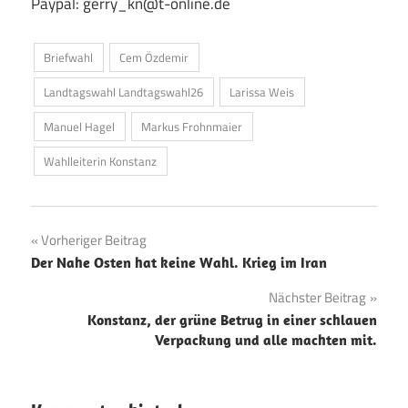
Paypal: gerry_kn@t-online.de
Briefwahl
Cem Özdemir
Landtagswahl Landtagswahl26
Larissa Weis
Manuel Hagel
Markus Frohnmaier
Wahlleiterin Konstanz
Beitragsnavigation
Vorheriger Beitrag
Der Nahe Osten hat keine Wahl. Krieg im Iran
Nächster Beitrag
Konstanz, der grüne Betrug in einer schlauen
Verpackung und alle machten mit.