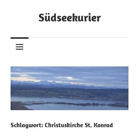
Zum
Inhalt
Südseekurier
springen
Online-
Zeitung
und
Blog
Schlagwort:
Christuskirche St. Konrad