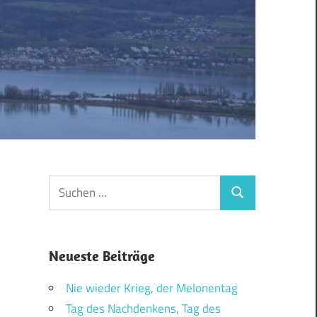
Suchen
Suchen
nach:
Neueste Beiträge
Nie wieder Krieg, der Melonentag
Tag des Nachdenkens, Tag des