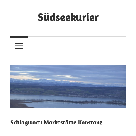
Zum
Inhalt
Südseekurier
springen
Online-
Zeitung
und
Blog
Schlagwort:
Marktstätte Konstanz