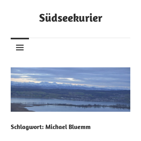
Zum
Inhalt
Südseekurier
springen
Online-
Zeitung
und
Blog
Schlagwort:
Michael Bluemm