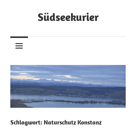
Zum
Inhalt
Südseekurier
springen
Online-
Zeitung
und
Blog
Schlagwort:
Naturschutz Konstanz