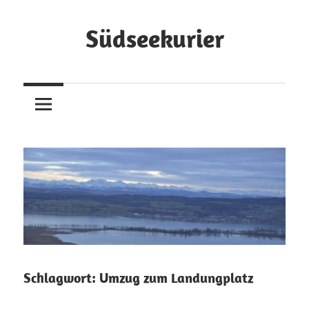
Zum
Inhalt
Südseekurier
springen
Online-
Zeitung
und
Blog
Schlagwort:
Umzug zum Landungplatz