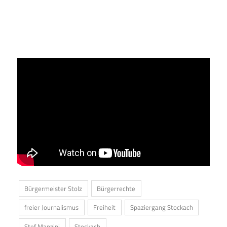
Bürgermeister Stolz
Bürgerrechte
freier Journalismus
Freiheit
Spaziergang Stockach
Stef Manzini
Stockach