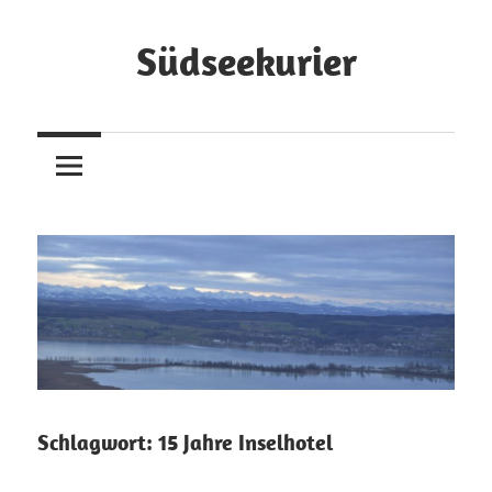
Zum
Inhalt
Südseekurier
springen
Online-
Zeitung
und
Blog
Schlagwort:
15 Jahre Inselhotel