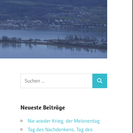
Suchen
Suchen
nach:
Neueste Beiträge
Nie wieder Krieg, der Melonentag
Tag des Nachdenkens, Tag des