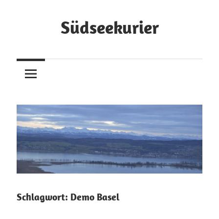
Zum
Inhalt
Südseekurier
springen
Online-
Zeitung
und
Blog
Schlagwort:
Demo Basel