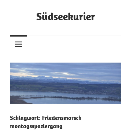
Zum
Inhalt
Südseekurier
springen
Online-
Zeitung
und
Blog
Schlagwort:
Friedensmarsch
montagsspaziergang