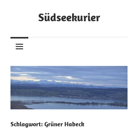
Zum
Inhalt
Südseekurier
springen
Online-
Zeitung
und
Blog
Schlagwort:
Grüner Habeck