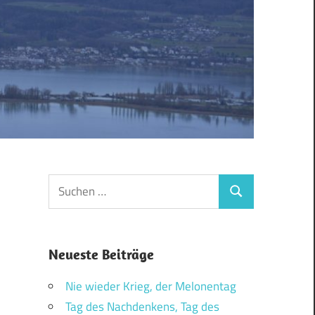
Suchen
Suchen
nach:
Neueste Beiträge
Nie wieder Krieg, der Melonentag
Tag des Nachdenkens, Tag des