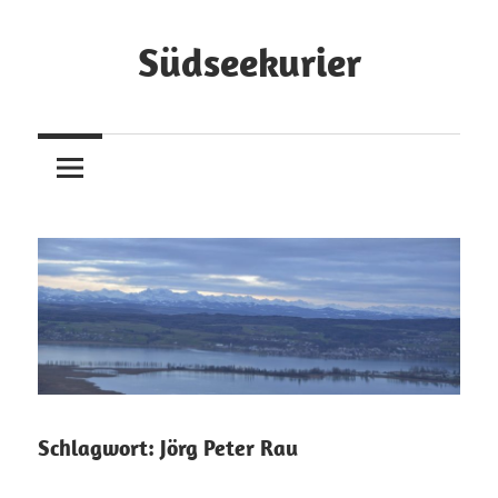
Zum
Inhalt
Südseekurier
springen
Online-
Zeitung
und
Blog
Schlagwort:
Jörg Peter Rau