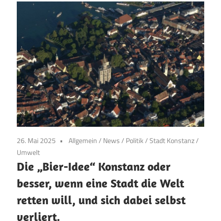
26. Mai 2025
Allgemein
/
News
/
Politik
/
Stadt Konstanz
/
Umwelt
Die „Bier-Idee“ Konstanz oder
besser, wenn eine Stadt die Welt
retten will, und sich dabei selbst
verliert.