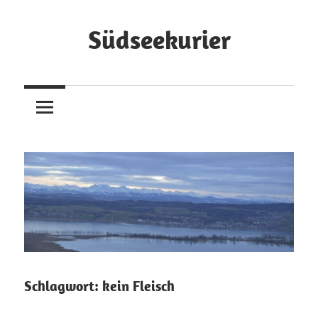
Zum
Inhalt
Südseekurier
springen
Online-
Zeitung
und
Blog
Schlagwort:
kein Fleisch