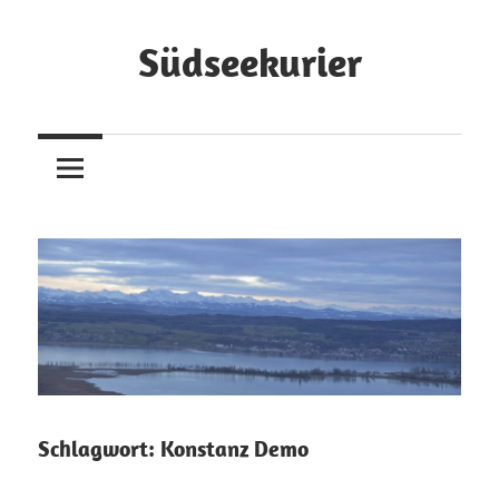
Zum
Inhalt
Südseekurier
springen
Online-
Zeitung
und
Blog
Schlagwort:
Konstanz Demo