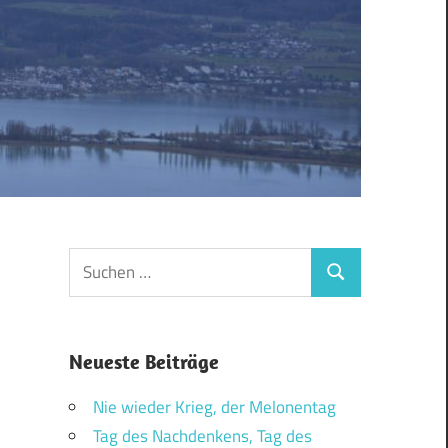
Suchen
Suchen
nach:
Neueste Beiträge
Nie wieder Krieg, der Melonentag
Tag des Nachdenkens, Tag des