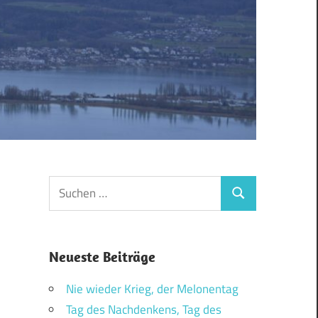
Suchen
Suchen
nach:
Neueste Beiträge
Nie wieder Krieg, der Melonentag
Tag des Nachdenkens, Tag des