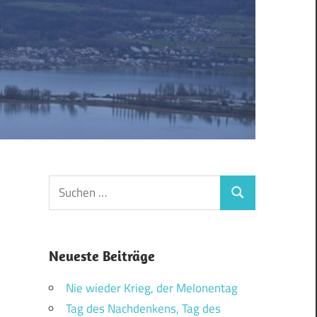
Suchen
Suchen
nach:
Neueste Beiträge
Nie wieder Krieg, der Melonentag
Tag des Nachdenkens, Tag des