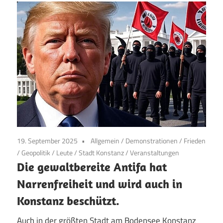
19. September 2025
Allgemein
/
Demonstrationen
/
Frieden
/
Geopolitik
/
Leute
/
Stadt Konstanz
/
Veranstaltungen
Die gewaltbereite Antifa hat
Narrenfreiheit und wird auch in
Konstanz beschützt.
Auch in der größten Stadt am Bodensee Konstanz