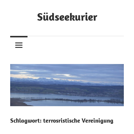
Zum
Inhalt
Südseekurier
springen
Online-
Zeitung
und
Blog
Schlagwort:
terrosristische Vereinigung