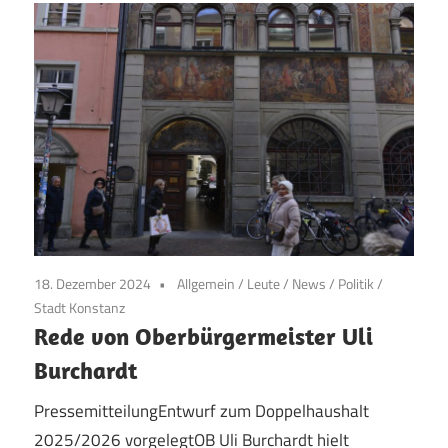
18. Dezember 2024
Allgemein
/
Leute
/
News
/
Politik
/
Stadt Konstanz
Rede von Oberbürgermeister Uli
Burchardt
PressemitteilungEntwurf zum Doppelhaushalt
2025/2026 vorgelegtOB Uli Burchardt hielt