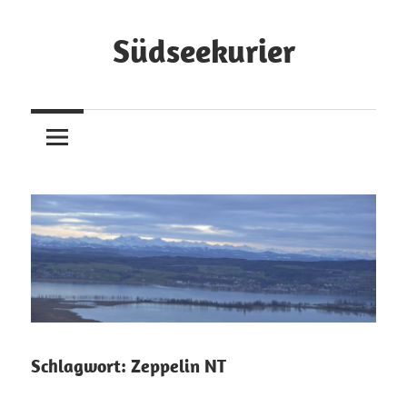
Zum
Inhalt
Südseekurier
springen
Online-
Zeitung
und
Blog
Schlagwort:
Zeppelin NT