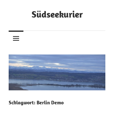
Zum
Inhalt
Südseekurier
springen
Online-
Zeitung
und
Blog
Schlagwort:
Berlin Demo