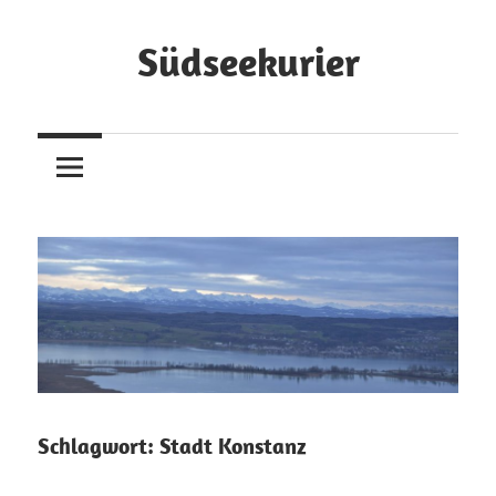
Zum
Inhalt
Südseekurier
springen
Online-
Zeitung
und
Blog
Schlagwort:
Stadt Konstanz