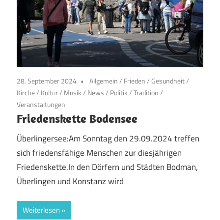
28. September 2024
Allgemein
/
Frieden
/
Gesundheit
/
Kirche
/
Kultur
/
Musik
/
News
/
Politik
/
Tradition
/
Veranstaltungen
Friedenskette Bodensee
Überlingersee:Am Sonntag den 29.09.2024 treffen
sich friedensfähige Menschen zur diesjährigen
Friedenskette.In den Dörfern und Städten Bodman,
Überlingen und Konstanz wird
Weiterlesen