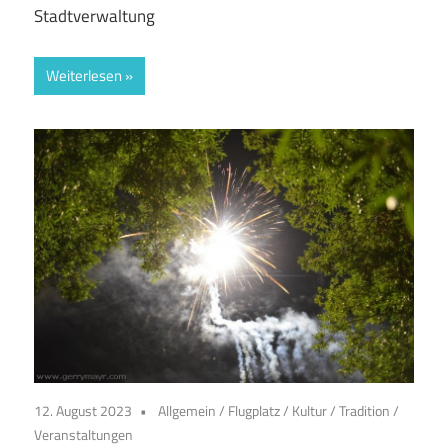
Stadtverwaltung
Weiterlesen
12. August 2023
Allgemein
/
Flugplatz
/
Kultur
/
Tradition
/
Veranstaltungen