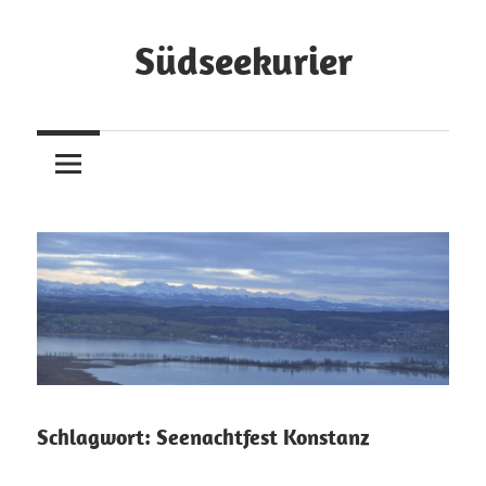
Zum
Inhalt
Südseekurier
springen
Online-
Zeitung
und
Blog
Schlagwort:
Seenachtfest Konstanz