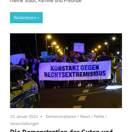
meine Stadt, Familie und Freunde
Weiterlesen
25. Januar 2024
Demonstrationen
/
News
/
Politik
/
Veranstaltungen
Die Demonstration der Guten und