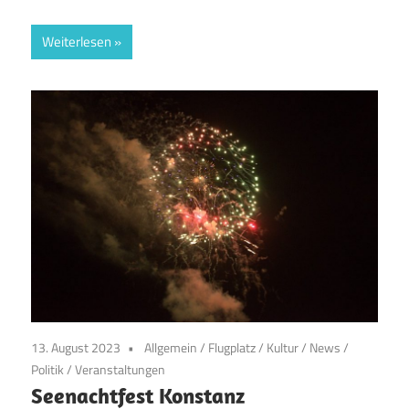
Weiterlesen
13. August 2023
Allgemein
/
Flugplatz
/
Kultur
/
News
/
Politik
/
Veranstaltungen
Seenachtfest Konstanz